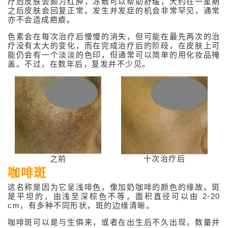
疗后皮肤会颇为红肿，冻敷可以帮助舒缓，大约在一星期
脱除黑斑点
之后皮肤会回复正常。发生并发症的机会非常罕见，通常
亦不会造成疤痕。
脫毛疗程
色素会在每次治疗后慢慢的消失，但可能在最先两次的治
脱除纹身
疗没有太大的变化，而在完成治疗后的阶段，在皮肤上可
能仍会有一个淡淡的色印，但通常可以简单的用化妆品掩
脱除表层微血管
盖。不过，在数年后，复发并不少见。
脱除胎记
彩光
二极光
聚焦超声波 (超声刀 / HIFU)
之前
十次治疗后
射频
咖啡斑
微针射频(Intracel)
这名称是因为它呈浅啡色，像加奶咖啡的颜色的缘故。斑
是平坦的，由浅至深棕色不等，面积直径可以由 2-20
其它
cm，有多种不同形状，斑的边缘清晰。
咖啡斑可以是与生俱来，或者在出生后不久出现，数量并
医美治疗产品