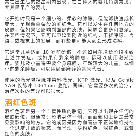
常在出生后的数星期内出现，在白种人的婴儿特别常见，
尤其是早产的婴儿。
它开始时只是一个细小的、柔软的肿胀，但能够快速成长
变大，呈现像草莓般的鲜红色。它可以发生在任何地方的
皮肤，但如果它影响到面部的皮肤，问题会更多和复杂。
在某些情况下，它可以申延到附近的结构，干扰呼吸、言
语、或视觉上的发展，而有些更可能大到会形成溃疡。
它通常儿童达到 10 岁前萎缩，不过如果在增长阶段引致
上述并发症，或如果有剩余的肿瘤，都可以使用激光治
疗。婴儿及小童将需要全身麻醉，年龄较大的儿童，或细
相
小的剩余肿瘤，可以用局部麻醉药膏来代替。
关
资
使用的激光包括脉冲染料激光、KTP 激光、以及 Gentle
讯
性
YAG 长脉冲 1064 nm 激光。同样，它需要多次的治疗，
医
治疗次数的差异可以很大。
学
美
酒红色斑
容
网
酒红色斑是另一个血管性质的胎记。它可以出现在任何的
站
皮肤部位，但通常只影响身体一侧，而面部和上身是最常
见受影响的地方。它的成因是因为血管被不正常地维持在
Medical
一个过度开放的状态，而呈现一块粉红色、深红色、或紫
Spa
红色的皮肤。
MD