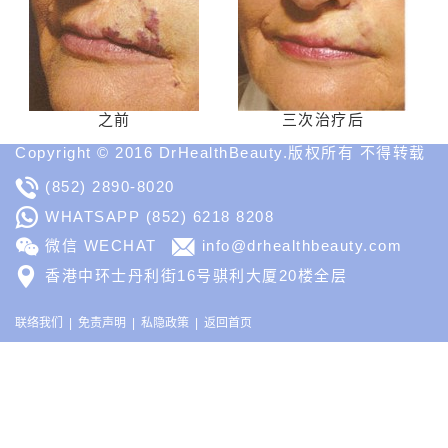
之前
三次治疗后
Copyright © 2016 DrHealthBeauty.版权所有 不得转载
(852) 2890-8020
WHATSAPP
(852) 6218 8208
微信 WECHAT
info@drhealthbeauty.com
香港中环士丹利街16号骐利大厦20楼全层
联络我们
免责声明
私隐政策
返回首页