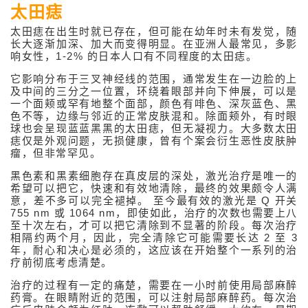
太田痣
注射疗程
太田痣在出生时就已存在，但可能在幼年时未有发觉，随
长大逐渐加深、加大而变得明显。在亚洲人最常见，多影
高能量仪器疗程
响女性，1-2% 的日本人口有不同程度的太田痣。
激光治疗
它影响分布于三叉神经线的范围，通常发生在一边脸的上
及中间的三分之一位置，环绕着眼部并向下伸展，可以是
一个面颊或罕有地整个面部，颜色有啡色、深灰蓝色、黑
激光原理
色不等，边缘与邻近的正常皮肤混和。除面颊外，有时眼
球也会呈现蓝蓝黑黑的太田痣，但无凝视力。大多数太田
激光种类
痣仅是外观问题，无损健康，曾有个案会衍生恶性皮肤肿
瘤，但非常罕见。
更生皮肤表层
黑色素和黑素细胞存在真皮层的深处，激光治疗是唯一的
微束二氧化碳激光
希望可以把它，快速和有效地清除，最终的效果颇令人满
意，差不多可以完全褪掉。 至今最有效的激光是 Q 开关
收紧松弛肌肤
755 nm 或 1064 nm，即使如此，治疗的次数也需要上八
至十次左右，才可以把它清除到不显著的阶段。每次治疗
红外线激光
相隔约两个月，因此，完全清除它可能需要长达 2 至 3
年，耐心和决心是必须的，这应该在开始整个一系列的治
脫除痣 / 墨
疗前彻底考虑清楚。
治疗的过程有一定的痛楚，需要在一小时前使用局部麻醉
脱除面部疣
药膏。在眼睛附近的范围，可以注射局部麻醉药。每次治