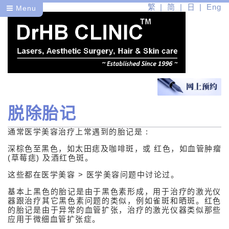
繁
简
日
Eng
Menu
脱除胎记
医
通常医学美容治疗上常遇到的胎记是 :
健
深棕色至黑色，如太田痣及咖啡斑，或 红色，如血管肿瘤
美
(草莓痣) 及酒红色斑。
这些都在医学美容 > 医学美容问题中讨论过。
医学皮肤护理
基本上黑色的胎记是由于黑色素形成，用于治疗的激光仪
医学美容问题
器跟治疗其它黑色素问题的类似，例如雀斑和晒斑。红色
的胎记是由于异常的血管扩张，治疗的激光仪器类似那些
应用于微细血管扩张症。
医学美容疗程