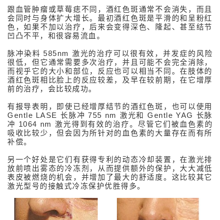
Medical
跟血管肿瘤或草莓痣不同，酒红色斑通常不会消失，而且
Insight
会同时与身体扩大增长。最初酒红色斑是平滑的和呈粉红
色，如果不加以治疗，后来会变得深色、隆起、甚至结节
凹凸不平，和很容易流血。
脉冲染料 585nm 激光的治疗可以很有效，并发症的风险
很低，但它通常需要多次治疗，并且可能不会完全消除，
而视乎它的大小和部位，反应也可以相当不同。在肢体的
酒红色斑相比脸上的反应较差，及早在较前期，在它增厚
前的治疗，会比较成功。
有报导表明，即使已经增厚结节的酒红色斑，也可以使用
Gentle LASE 长脉冲 755 nm 激光和 Gentle YAG 长脉
冲 1064 nm 激光得到有效的治疗。尽管它们被血色素的
吸收比较少，但会因为所针对的血色素的大量存在而有所
补偿。
另一个好处是它们有获得专利的动态冷却装置，在激光排
放前喷出雾态的冷冻剂，从而提供额外的保护，大大减低
表皮被燃烧的机会，并增加了最大的舒适度。这比较其它
激光型号的接触式冷冻保护优胜得多。