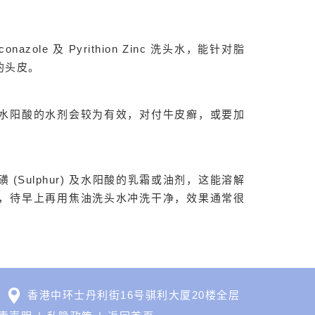
azole 及 Pyrithion Zinc 洗头水，能针对脂
的头皮。
水阳酸的水剂会较为有效，对付牛皮癣，或要加
Sulphur) 及水阳酸的乳霜或油剂，这能溶解
，待早上再用焦油洗头水冲洗干净，效果通常很
香港中环士丹利街16号骐利大厦20楼全层