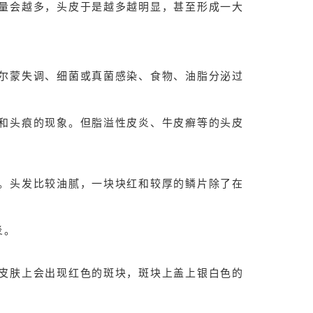
量会越多，头皮于是越多越明显，甚至形成一大
尔蒙失调、细菌或真菌感染、食物、油脂分泌过
和头痕的现象。但脂溢性皮炎、牛皮癣等的头皮
。头发比较油腻，一块块红和较厚的鳞片除了在
炎。
皮肤上会出现红色的斑块，斑块上盖上银白色的