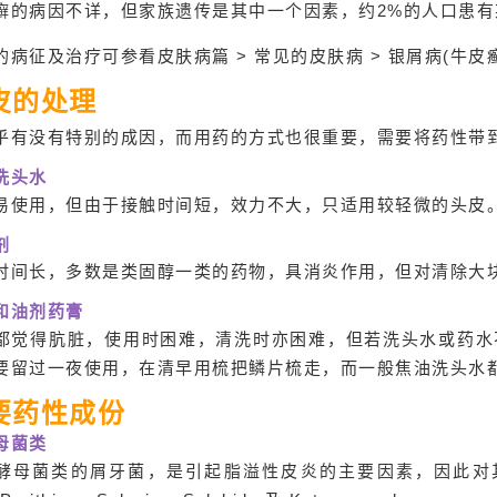
癣的病因不详，但家族遗传是其中一个因素，约2%的人口患
的病征及治疗可参看皮肤病篇 > 常见的皮肤病 > 银屑病(牛皮
皮的处理
乎有没有特别的成因，而用药的方式也很重要，需要将药性带
洗头水
易使用，但由于接触时间短，效力不大，只适用较轻微的头皮
剂
时间长，多数是类固醇一类的药物，具消炎作用，但对清除大
和油剂药膏
都觉得肮脏，使用时困难，清洗时亦困难，但若洗头水或药水
要留过一夜使用，在清早用梳把鳞片梳走，而一般焦油洗头水
要药性成份
母菌类
酵母菌类的屑牙菌，是引起脂溢性皮炎的主要因素，因此对其引