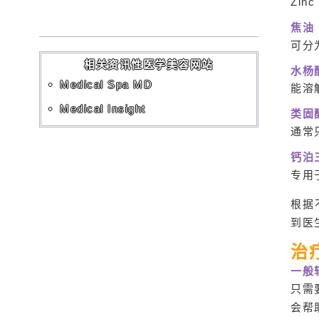
Zinc
焦油
可分为
相关资讯性医学美容网站
水杨酸 
Medical Spa MD
能溶
Medical Insight
类固
通常
钙泊三醇
专用
根据
到医
治
一般
只需
会帮