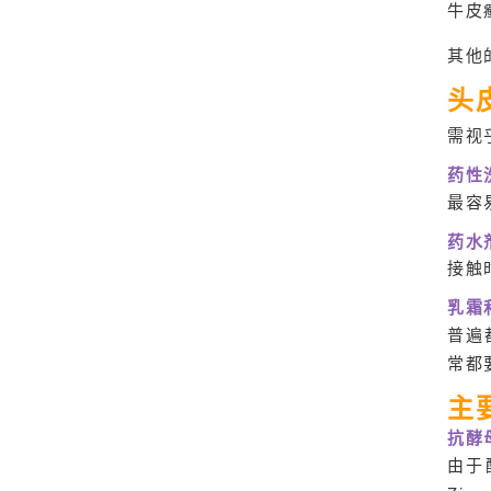
牛皮
其他
头
需视
药性
最容
药水
接触
乳霜
普遍
常都
主
抗酵
由于