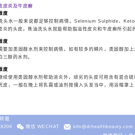
性皮炎及牛皮癣
程度
头水一般来说都足够控制病情。Selenium Sulphide、Ketocon
皮炎的头皮。焦油洗头水就能帮助脂溢性皮炎和牛皮癣所引起
程度
需要加类固醇水剂来控制病情，如有较多的鳞片，类固醇加上
泊三醇药水剂。
程度
继续使用类固醇水剂帮助消炎外，顽劣的头皮可用含有混合硫磺 (
死皮，一般在晚上将乳霜或油剂按摸入头发当中，用浴帽罩上
不得转载
 8208
微信 WECHAT
info@drhealthbeauty.com