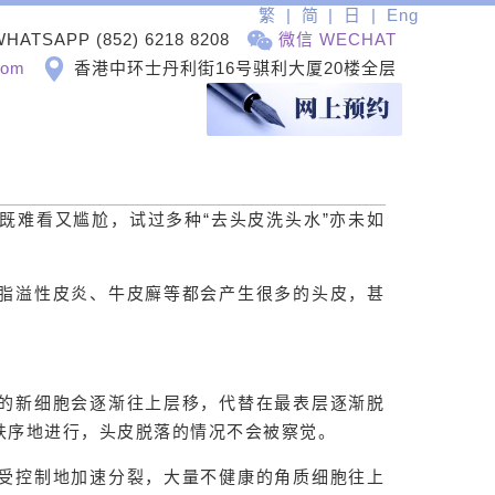
繁
简
日
Eng
WHATSAPP
(852) 6218 8208
微信 WECHAT
com
香港中环士丹利街16号骐利大厦20楼全层
既难看又尴尬，试过多种“去头皮洗头水”亦未如
脂溢性皮炎、牛皮廯等都会产生很多的头皮，甚
的新细胞会逐渐往上层移，代替在最表层逐渐脱
秩序地进行，头皮脱落的情况不会被察觉。
受控制地加速分裂，大量不健康的角质细胞往上