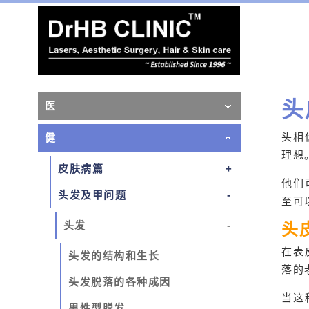
头
医
头相
健
理想
皮肤病篇
他们
头发及甲问题
至可
头发
头
在表
头发的结构和生长
落的
头发脱落的各种成因
当这
男性型脱发