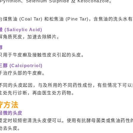
 Pyrithion、Selenium Sulphide 及 Ketoconazole。
煤焦油 (Coal Tar) 和松焦油 (Pine Tar)，含焦油的
(Salicylic Acid)
解角质死皮，加速去除鳞片。
醇
只用于牛皮癣及接触性皮炎引起的头皮。
 (Calcipotriol)
于治疗头部的牛皮癣。
不同的头皮起因，与及所用的不同药性成份，有些情况下可以
生处先行诊断，再由医生处方药物。
疗方法
轻微的头皮
要定时较频密清洗头皮便可以。使用有抗酵母菌类或焦油药性的
助去头皮。