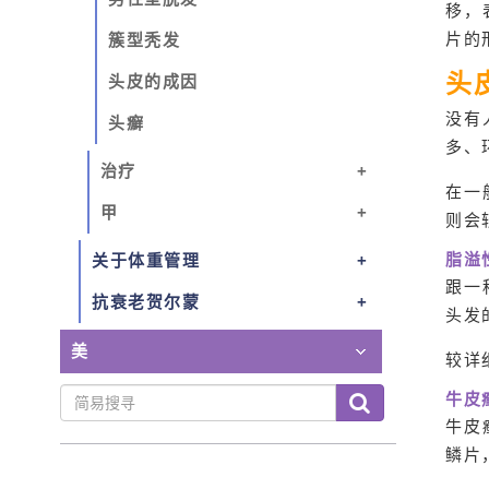
移，
片的
簇型秃发
头
头皮的成因
没有
头癬
多、
治疗
在一
甲
则会
脂溢
关于体重管理
跟一
抗衰老贺尔蒙
头发
美
较详
牛皮
牛皮
鳞片