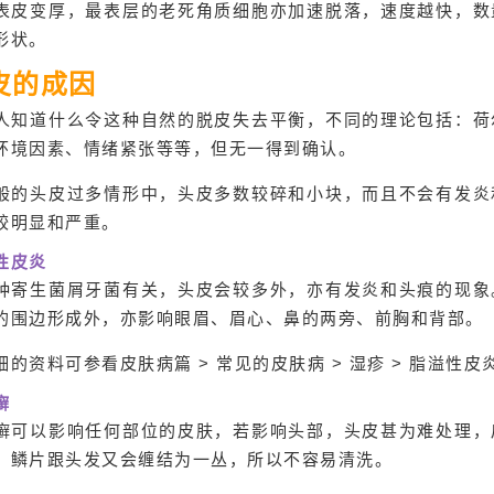
表皮变厚，最表层的老死角质细胞亦加速脱落，速度越快，数
形状。
皮的成因
人知道什么令这种自然的脱皮失去平衡，不同的理论包括：荷
环境因素、情绪紧张等等，但无一得到确认。
般的头皮过多情形中，头皮多数较碎和小块，而且不会有发炎
较明显和严重。
性皮炎
种寄生菌屑牙菌有关，头皮会较多外，亦有发炎和头痕的现象
的围边形成外，亦影响眼眉、眉心、鼻的两旁、前胸和背部。
细的资料可参看皮肤病篇 > 常见的皮肤病 > 湿疹 > 脂溢性皮
癣
癣可以影响任何部位的皮肤，若影响头部，头皮甚为难处理，
，鳞片跟头发又会缠结为一丛，所以不容易清洗。