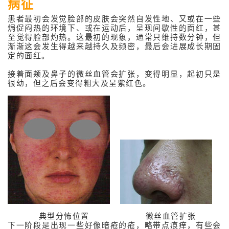
病征
多汗症
患者最初会发觉脸部的皮肤会突然自发性地、又或在一些
焗促闷热的环境下、或在运动后，呈现间歇性的面红，甚
臭汗症
至觉得脸部灼热。这最初的现象，通常只维持数分钟，但
渐渐这会发生得越来越持久及频密，最后会进展成长期固
湿疹 / 皮肤炎
定的面红。
接触性皮炎
接着面颊及鼻子的微丝血管会扩张，变得明显，起初只是
很幼，但之后会变得粗大及呈紫红色。
银屑病 (牛皮癣)
急性风疹
慢性风疹
怀孕期皮肤问题
类固醇药膏的使
感染性皮肤病
头发及甲问题
典型分怖位置
微丝血管扩张
下一阶段是出现一些好像暗疮的疮，略带点痕痒，有些会