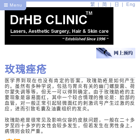
繁
简
日
Eng
Menu
玫瑰痤疮
医
医学界到现在也没有肯定的答案，玫瑰助疮是如何产生
健
的。虽然有多种学说，包括与胃炎有关的幽门螺旋菌、荷
尔蒙失调等等，但无一可以得到确定。由于玫瑰助疮的主
皮肤病篇
要现象是容易面红，其中一个较合情理的推论是：脸部的
血管，对一般正常引起轻微面红的刺激讯号产生过激的反
应，进而引致毛囊及油囊组织的发炎。
常见的皮肤病
玫瑰助疮是很常见及影响仪容的皮肤问题，一般在二＋多
暗疮
岁至四十多岁的女性会较多发生，但若发生在男性身上，
病情则会较严重。
玫瑰痤疮