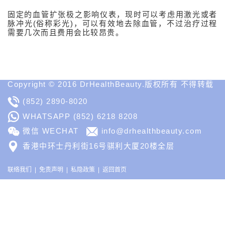
网
站
固定的血管扩张极之影响仪表，现时可以考虑用激光或者
Medical
脉冲光(俗称彩光)，可以有效地去除血管，不过治疗过程
Spa
需要几次而且费用会比较昂贵。
MD
Medical
Insight
Copyright © 2016 DrHealthBeauty.版权所有 不得转载
(852) 2890-8020
WHATSAPP
(852) 6218 8208
微信 WECHAT
info@drhealthbeauty.com
香港中环士丹利街16号骐利大厦20楼全层
联络我们
免责声明
私隐政策
返回首页