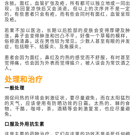
关于体重管理
含脓。面红，血管扩张及疮，所有都可以独立地或一同出
现，当回复凉快后又会消退。但以上的次序并不是一定
抗衰老贺尔蒙
的，有些患者只会有疮，而有些会同时有面红，血管呈现
及疮。
美
若果不加以医治，长期以后脸部的皮肤会变得厚硬及肿
涨，鼻子会变得肿涨和凹凸不平，好像一个草莓的模样，
俗称酒渣鼻。这在男性较为常见。少数人甚至有眼的并发
症，包括眼干、结膜炎、及角膜炎。
患者会因为面红，鼻红及灼热的感觉而不舒服，有时甚至
觉得痛，也会因为外表而觉得尴介，被人误会为常饮酒之
人。
处理和治疗
一般处理
焗促闷热的环境会刺激征状，要尽量避免，而在太阳猛烈
的天气，应该使用有防晒功效的日霜。太热的、棘的食
物，干酪，咖啡，茶，酒精等会刺激复发，也应尽量避
免。
口服及外用抗生素
这是主要的药物治疗，它们在这里的功效不是杀死任何细