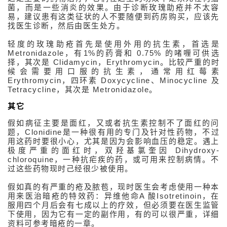
菌，而是一些消炎的效果。由于诊断玫瑰助疮并不太容
易，建议患有这类征状的人不要随便到药房购买，应该先
找医生诊断，然后由医生处方。
轻度的玫瑰助疮首先是使用外用的抗生素，首选是
Metronidazole，有1%的药膏和
0.75%
的啫喱可供选
择，其次是
Clidamycin，Erythromycin。比较严重的时
候会需要用口服的抗生素，通常用红莓素
Erythromycin，四环素
Doxycycline、Minocycline
及
Tetracycline，其次是
Metronidazole。
其它
假如病征主要是面红，又或者抗生素控制不了面红的问
题，Clonidine是一种很有用的专门及针对性药物，不过
用这药时要很小心，尤其是因为会影响血压的稳定。遇上
极度严重的面红时，双羟基氯奎因 Dihydroxy-
相
chloroquine，一种抗疟疾的药，或可用来控制病情。不
关
过这些药物现时己经很少被使用。
资
讯
假如真的有严重的疮及脓苞，现时医生会考虑使用一种本
性
医
用来医治暗疮的特效药：异维他命A 酸Isotretinoin，在
学
服用四个月后会有七成以上的疗效，但必须要在医生监管
美
下使用，因为它有一定的副作用，有的可以很严重，详细
容
资料可参考暗疮的一章。