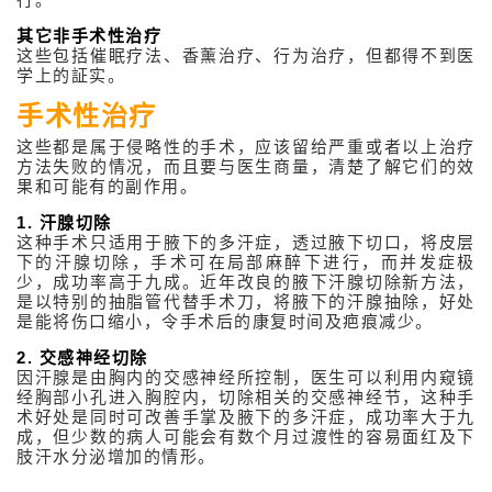
其它非手术性治疗
这些包括催眠疗法、香薰治疗、行为治疗，但都得不到医
学上的証实。
手术性治疗
这些都是属于侵略性的手术，应该留给严重或者以上治疗
方法失败的情况，而且要与医生商量，清楚了解它们的效
果和可能有的副作用。
1. 汗腺切除
这种手术只适用于腋下的多汗症，透过腋下切口，将皮层
下的汗腺切除，手术可在局部麻醉下进行，而并发症极
少，成功率高于九成。近年改良的腋下汗腺切除新方法，
是以特别的抽脂管代替手术刀，将腋下的汗腺抽除，好处
是能将伤口缩小，令手术后的康复时间及疤痕减少。
2. 交感神经切除
因汗腺是由胸内的交感神经所控制，医生可以利用内窥镜
经胸部小孔进入胸腔内，切除相关的交感神经节，这种手
术好处是同时可改善手掌及腋下的多汗症，成功率大于九
成，但少数的病人可能会有数个月过渡性的容易面红及下
肢汗水分泌增加的情形。