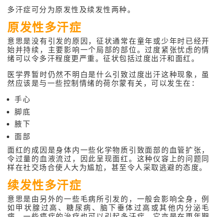
多汗症可分为原发性及续发性两种。
多汗症
原发性多汗症
臭汗症
意思是没有引发的原因，征状通常在童年或少年时已经开
湿疹 / 皮肤炎
始并持续，主要影响一个局部的部位。过度紧张忧虑的情
绪可以令多汗程度更严重。征状包括过度出汗和面红。
接触性皮炎
医学界暂时仍然不明白是什么引致过度出汗这种现象，虽
然应该是与一些控制情绪的荷尔蒙有关，可以发生在：
银屑病 (牛皮癣)
手心
急性风疹
脚底
慢性风疹
腋下
面部
怀孕期皮肤问题
面红的成因是身体内一些化学物质引致面部的血管扩张，
令过量的血液流过，因此呈现面红。这种仪容上的问题同
类固醇药膏的使
样在社交场合使人大为尴尬，甚至令人采取逃避的态度。
感染性皮肤病
续发性多汗症
意思是由另外的一些毛病所引发的，一般会影响全身，例
头发及甲问题
如甲状腺过高、糖尿病、脑下垂体过高或其他内分泌毛
病。一些癌症的治疗也可以引起多汗症。它亦是在更年期