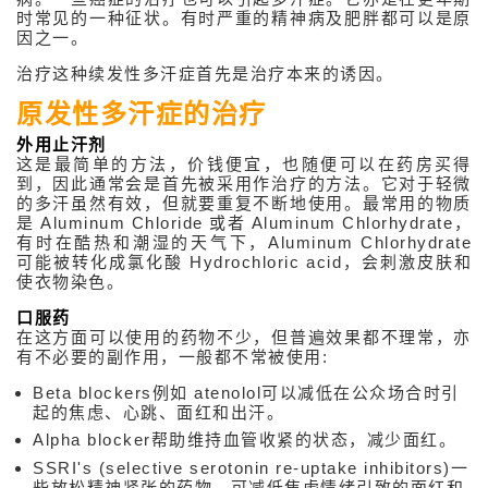
关于体重管理
时常见的一种征状。有时严重的精神病及肥胖都可以是原
因之一。
抗衰老贺尔蒙
治疗这种续发性多汗症首先是治疗本来的诱因。
美
原发性多汗症的治疗
外用止汗剂
这是最简单的方法，价钱便宜，也随便可以在药房买得
到，因此通常会是首先被采用作治疗的方法。它对于轻微
的多汗虽然有效，但就要重复不断地使用。最常用的物质
是 Aluminum Chloride 或者 Aluminum Chlorhydrate，
有时在酷热和潮湿的天气下，Aluminum Chlorhydrate
可能被转化成氯化酸 Hydrochloric acid，会刺激皮肤和
使衣物染色。
口服药
在这方面可以使用的药物不少，但普遍效果都不理常，亦
有不必要的副作用，一般都不常被使用:
Beta blockers例如 atenolol可以减低在公众场合时引
起的焦虑、心跳、面红和出汗。
Alpha blocker帮助维持血管收紧的状态，减少面红。
SSRI's (selective serotonin re-uptake inhibitors)一
些放松精神紧张的药物，可减低焦虑情绪引致的面红和