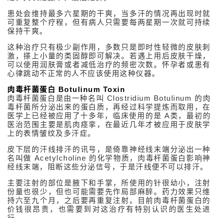
网
站
患处会维持最多六星期的干爽，当多汗的情况再出现时就
Medical
可重复整个疗程，但有病人只需要每两星期一次就可持续
Spa
保持干爽。
MD
这种治疗只有极少副作用，多数只是即时性轻微的皮肤刺
Medical
激，搽上小量的类固醇即可解决。若遇上用后皮肤干燥，
Insight
可以使用润肤膏或者减低治疗的频密次数。怀孕者或患有
心律跳动不正常的人不应该使用这种仪器。
肉毒杆菌蛋白 Botulinum Toxin
肉毒杆菌蛋白是由一种名叫 Clostridium Botulinum 的肉
毒杆菌所分泌出来的蛋白质，再经过科学提炼而取用，在
医学上已经被应用了十多年，临床使用的是 A类，最初的
医治范围主要是肌肉痉挛，在最近几年才被应用于皮肤学
上的表情皱纹及多汗症。
皮下层的汗线排汗的讯号，是倚靠神经线末端分泌出一种
名叫做 Acetylcholine 的化学物质，肉毒杆菌蛋白影响神
经线末端，阻断这些分泌信号，于是汗线便不可以排汗。
主要注射的部位是腋下和手掌，所使用的针很幼小，注射
份量也很少，但也可能需要先作局部麻醉。药力效果只维
持六至九个月，之后要再重复注射。目前肉毒杆菌蛋白的
价钱很昂贵，也需要到对这治疗有特别认识的医生处进
行。