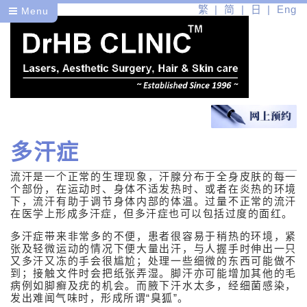
繁
简
日
Eng
Menu
多汗症
医
流汗是一个正常的生理现象，汗腺分布于全身皮肤的每一
健
个部份，在运动时、身体不适发热时、或者在炎热的环境
下，流汗有助于调节身体内部的体温。过量不正常的流汗
皮肤病篇
在医学上形成多汗症，但多汗症也可以包括过度的面红。
多汗症带来非常多的不便，患者很容易于稍热的环境，紧
常见的皮肤病
张及轻微运动的情况下便大量出汗，与人握手时伸出一只
又多汗又冻的手会很尴尬；处理一些细微的东西可能做不
暗疮
到；接触文件时会把纸张弄湿。脚汗亦可能增加其他的毛
病例如脚癣及疣的机会。而腋下汗水太多，经细菌感染，
玫瑰痤疮
发出难闻气味时，形成所谓“臭狐”。