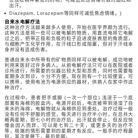
出汗。
Diazepam, Lorazepam等同样可减低焦虑情绪。)
自来水电解疗法
这种治疗方法越来越多人使用，开始在医学界颇为流行。
这种方法是将一些可以被电解的物质，用直流电将它电解
过之后，把带正极和负极的粒子迫进皮肤表层的角质层，
与细胞产生化学作用，在汗线口形成阻塞，但对于汗线本
身并没有造成伤害。
普通自来水中所带有的矿物质同样可以被电解，成功地被
利用来医好过许多病人。从前电解疗法只可以在医院或者
诊所进行，所需要的仪器比较大型和昂贵，同时也需要每
星期多次到诊，十分不方便。现在则有一个比较便宜，可
以携带，使用电池为电源供应的器材，供病人在家中作这
种治疗。
相
在过程中，患者把手或脚 (一次一个部位) 浅浸于一个底
关
部置有海棉的胶盒内，电源开启后，电流被带到浸湿了自
资
来水的海绵，电解物就从海棉供应到患处。治疗过程一般
讯
性
没有任何不舒服的感觉，每天进行治疗半小时，在总共大
医
概两星期，即七小时的治疗后，出汗就会停止，但反应快
学
慢会因人而异，可以是七到二十天，或更多天的治疗不
美
等，极端的情形需要到四星期才有反应。一般手的疗程最
容
短，其次是腋下，最后是脚。