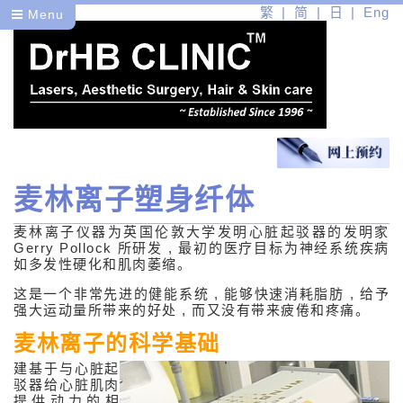
繁
简
日
Eng
Menu
麦林离子塑身纤体
医
麦林离子仪器为英国伦敦大学发明心脏起驳器的发明家
健
Gerry Pollock 所研发 , 最初的医疗目标为神经系统疾病
如多发性硬化和肌肉萎缩。
美
这是一个非常先进的健能系统 , 能够快速消耗脂肪 , 给予
强大运动量所带来的好处 , 而又没有带来疲倦和疼痛。
医学皮肤护理
麦林离子的科学基础
医学美容问题
建基于与心脏起
驳器给心脏肌肉
医学美容疗程
提供动力的相