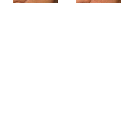
注射疗程
肉毒桿菌蛋白 (Botox /
Dysport)
关于肉毒杆菌蛋白
表情皱纹
提升眉型
改善脸型
瘦减小腿轮廓
收紧眼袋及脸部皮肤
收细毛孔
多汗治疗
透明质酸