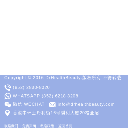
讯
性
医
学
美
容
网
站
Medical
Spa
MD
Medical
Insight
Copyright © 2016 DrHealthBeauty.版权所有 不得转载
(852) 2890-8020
WHATSAPP
(852) 6218 8208
微信 WECHAT
info@drhealthbeauty.com
香港中环士丹利街16号骐利大厦20楼全层
联络我们
免责声明
私隐政策
返回首页