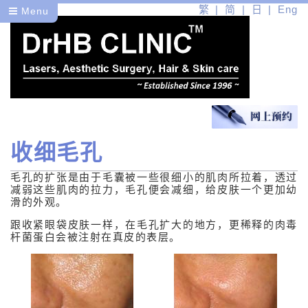
繁
简
日
Eng
Menu
收细毛孔
医
毛孔的扩张是由于毛囊被一些很细小的肌肉所拉着，透过
健
减弱这些肌肉的拉力，毛孔便会减细，给皮肤一个更加幼
滑的外观。
美
跟收紧眼袋皮肤一样，在毛孔扩大的地方，更稀释的肉毒
杆菌蛋白会被注射在真皮的表层。
医学皮肤护理
医学美容问题
医学美容疗程