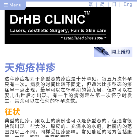
繁
简
日
Eng
Menu
天疱疮样疹
医
这种疹症相对于多型态的疹症是十分罕见，每五万次怀孕
健
只有一次。病发的时间比较不固定，但通常比多型态的疹
症早一点出现，最早可以在怀孕期的第九周，但亦可以在
皮肤病篇
婴儿出世后才出现。有一半的病例是在第一次怀孕时发
生，其余可以在任何的怀孕次数。
常见的皮肤病
征状
典型的红疹，跟以上的病例也可以是多型态的，但通常很
暗疮
快就出现一些大的、厚皮的、充满水的水疱，肚脐内的范
围跟以上不同，同样受红疹影响。常见蔓延的地方包括腹
玫瑰痤疮