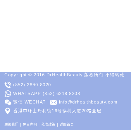
性
医
学
美
容
网
站
Medical
Spa
MD
Medical
Insight
Copyright © 2016 DrHealthBeauty.版权所有 不得转载
(852) 2890-8020
WHATSAPP
(852) 6218 8208
微信 WECHAT
info@drhealthbeauty.com
香港中环士丹利街16号骐利大厦20楼全层
联络我们
免责声明
私隐政策
返回首页