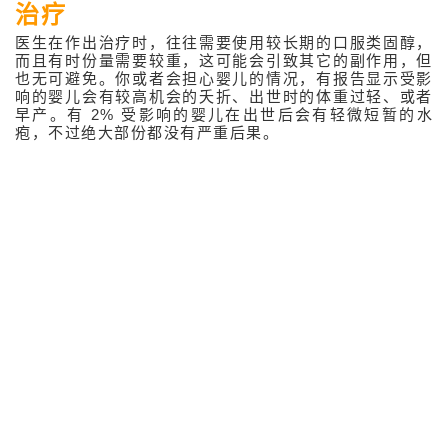
治疗
感染性皮肤病
医生在作出治疗时，往往需要使用较长期的口服类固醇，
头发及甲问题
而且有时份量需要较重，这可能会引致其它的副作用，但
也无可避免。你或者会担心婴儿的情况，有报告显示受影
关于体重管理
响的婴儿会有较高机会的夭折、出世时的体重过轻、或者
早产。有 2% 受影响的婴儿在出世后会有轻微短暂的水
抗衰老贺尔蒙
疱，不过绝大部份都没有严重后果。
美