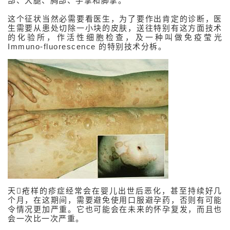
部、大腿、胸部、手掌和脚掌。
多汗症
这个征状当然必需要看医生，为了要作出肯定的诊断，医
生需要从患处切除一小块的皮肤，送往特别有这方面技术
臭汗症
的化验所，作活性细胞检查，及一种叫做免疫莹光
Immuno-fluorescence 的特别技术分柝。
湿疹 / 皮肤炎
接触性皮炎
银屑病 (牛皮癣)
急性风疹
慢性风疹
怀孕期皮肤问题
多型态疹
天疮样的疹症经常会在婴儿出世后恶化，甚至持续好几
天疱疮样疹
个月，在这期间，需要避免使用口服避孕药，否则有可能
令情况更加严重。它也可能会在未来的怀孕复发，而且也
类固醇药膏的使
会一次比一次严重。