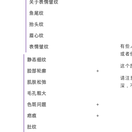
关于表情皱纹
鱼尾纹
抬头纹
眉心纹
有些
表情皱纹
或者
静态细纹
这个
脸部轮廓
请注
肌肤松弛
深 
毛孔粗大
色斑问题
疤痕
肚纹