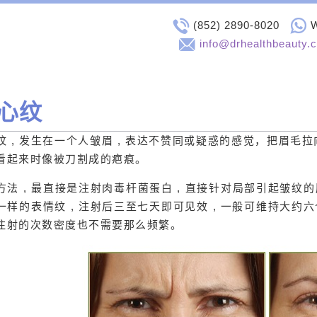
(852) 2890-8020
info@drhealthbeauty.
心纹
纹 , 发生在一个人皱眉 , 表达不赞同或疑惑的感觉，把眉毛拉
看起来时像被刀割成的疤痕。
方法 , 最直接是注射肉毒杆菌蛋白 , 直接针对局部引起皱
一样的表情纹 , 注射后三至七天即可见效 , 一般可维持大约
注射的次数密度也不需要那么频繁。