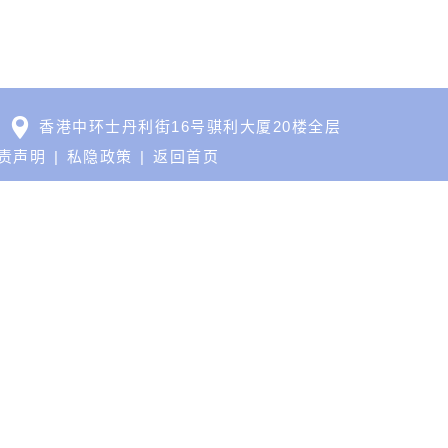
香港中环士丹利街16号骐利大厦20楼全层
责声明
私隐政策
返回首页