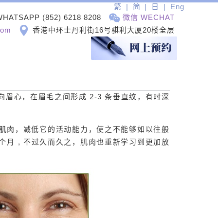
繁
简
日
Eng
WHATSAPP
(852) 6218 8208
微信 WECHAT
com
香港中环士丹利街16号骐利大厦20楼全层
向眉心，在眉毛之间形成 2-3 条垂直纹，有时深
纹的肌肉，减低它的活动能力，使之不能够如以往般
六个月 , 不过久而久之，肌肉也重新学习到更加放