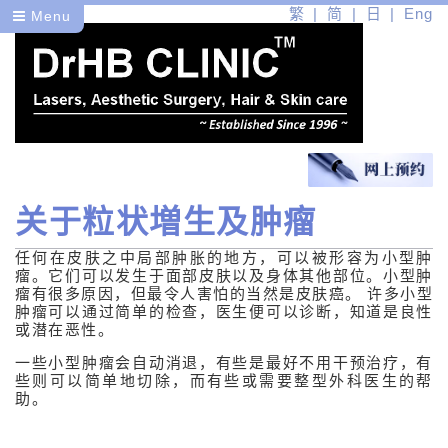
繁
简
日
Eng
Menu
关于粒状増生及肿瘤
医
任何在皮肤之中局部肿胀的地方，可以被形容为小型肿
健
瘤。它们可以发生于面部皮肤以及身体其他部位。小型肿
瘤有很多原因，但最令人害怕的当然是皮肤癌。 许多小型
美
肿瘤可以通过简单的检查，医生便可以诊断，知道是良性
或潜在恶性。
医学皮肤护理
一些小型肿瘤会自动消退，有些是最好不用干预治疗，有
些则可以简单地切除，而有些或需要整型外科医生的帮
医学美容问题
助。
医学美容问题