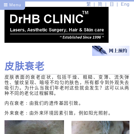
繁
简
日
Eng
Menu
皮肤衰老
医
皮肤表面的衰老症状，包括干燥、粗糙、变薄、流失弹
健
性、皱纹呈现、暗哑不均匀的肤色，所有都令到外观失去
吸引力。为什么当我们年老时这些就会发生？这可以从两
美
种不同的老化过程解释。
内在衰老 : 由我们的遗传基因引致。
医学皮肤护理
外来衰老 : 由外来环境因素引致，例如阳光照射。
了解您的肌肤
基本结构及生理