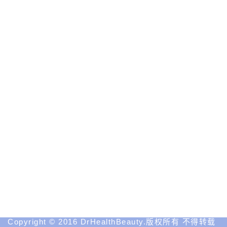
相
关
资
讯
性
医
学
美
容
网
站
Medical
Spa
MD
Medical
Insight
Copyright © 2016 DrHealthBeauty.版权所有 不得转载